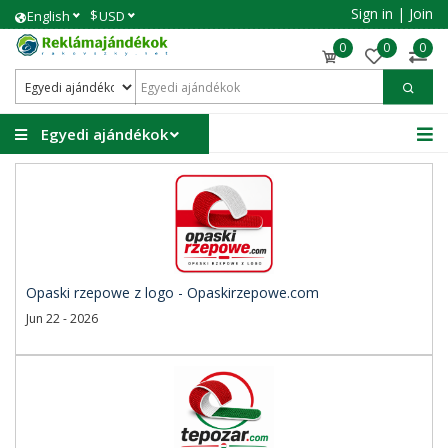
Sign in
|
Join
$
English
USD
0
0
0
Egyedi ajándékok
Opaski rzepowe z logo - Opaskirzepowe.com
Jun 22 - 2026