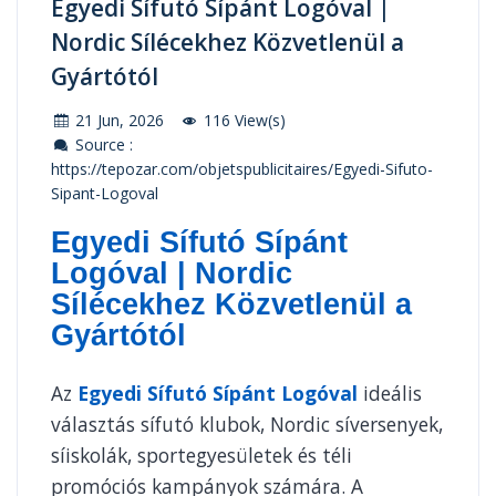
Egyedi Sífutó Sípánt Logóval |
Nordic Sílécekhez Közvetlenül a
Gyártótól
21 Jun, 2026
116 View(s)
Source :
https://tepozar.com/objetspublicitaires/Egyedi-Sifuto-
Sipant-Logoval
Egyedi Sífutó Sípánt
Logóval | Nordic
Sílécekhez Közvetlenül a
Gyártótól
Az
Egyedi Sífutó Sípánt Logóval
ideális
választás sífutó klubok, Nordic síversenyek,
síiskolák, sportegyesületek és téli
promóciós kampányok számára. A