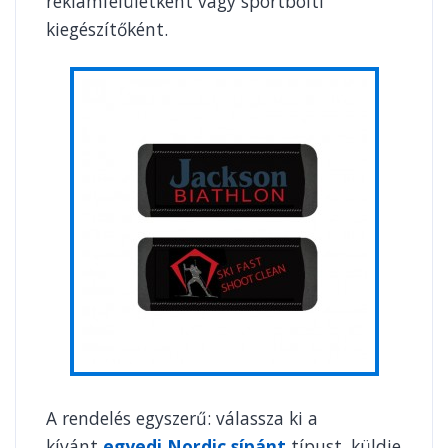
reklámfelületként vagy sportbolti
kiegészítőként.
A rendelés egyszerű: válassza ki a
kívánt
egyedi Nordic sípánt
típust, küldje