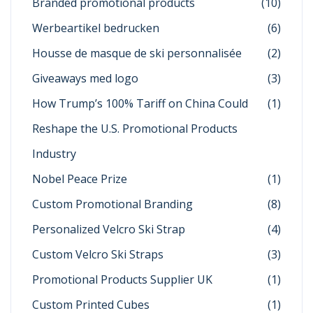
Branded promotional products
(10)
Werbeartikel bedrucken
(6)
Housse de masque de ski personnalisée
(2)
Giveaways med logo
(3)
How Trump’s 100% Tariff on China Could
(1)
Reshape the U.S. Promotional Products
Industry
Nobel Peace Prize
(1)
Custom Promotional Branding
(8)
Personalized Velcro Ski Strap
(4)
Custom Velcro Ski Straps
(3)
Promotional Products Supplier UK
(1)
Custom Printed Cubes
(1)