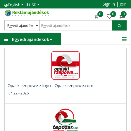
Sign in
|
Join
$
English
USD
0
0
0
Egyedi ajándékok
Opaski rzepowe z logo - Opaskirzepowe.com
Jun 22 - 2026