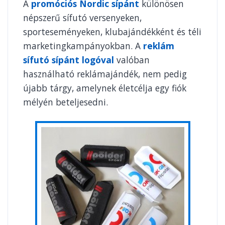
A
promóciós Nordic sípánt
különösen
népszerű sífutó versenyeken,
sporteseményeken, klubajándékként és téli
marketingkampányokban. A
reklám
sífutó sípánt logóval
valóban
használható reklámajándék, nem pedig
újabb tárgy, amelynek életcélja egy fiók
mélyén beteljesedni.