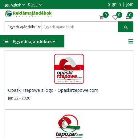
Sign in
|
Join
$
English
USD
0
0
0
Egyedi ajándékok
Opaski rzepowe z logo - Opaskirzepowe.com
Jun 22 - 2026