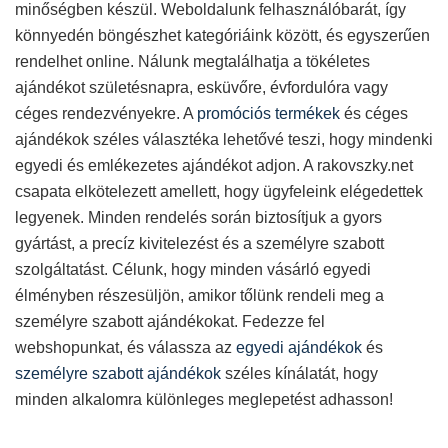
minőségben készül. Weboldalunk felhasználóbarát, így
könnyedén böngészhet kategóriáink között, és egyszerűen
rendelhet online. Nálunk megtalálhatja a tökéletes
ajándékot születésnapra, esküvőre, évfordulóra vagy
céges rendezvényekre. A
promóciós termékek
és céges
ajándékok széles választéka lehetővé teszi, hogy mindenki
egyedi és emlékezetes ajándékot adjon. A rakovszky.net
csapata elkötelezett amellett, hogy ügyfeleink elégedettek
legyenek. Minden rendelés során biztosítjuk a gyors
gyártást, a precíz kivitelezést és a személyre szabott
szolgáltatást. Célunk, hogy minden vásárló egyedi
élményben részesüljön, amikor tőlünk rendeli meg a
személyre szabott ajándékokat. Fedezze fel
webshopunkat, és válassza az
egyedi ajándékok
és
személyre szabott ajándékok
széles kínálatát, hogy
minden alkalomra különleges meglepetést adhasson!