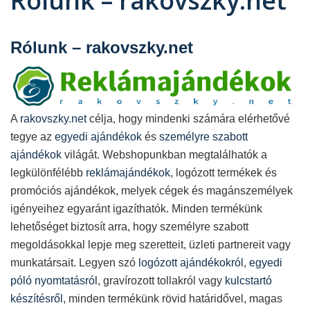
Rólunk – rakovszky.net
Rólunk – rakovszky.net
A
rakovszky.net
célja, hogy mindenki számára elérhetővé
tegye az
egyedi ajándékok
és
személyre szabott
ajándékok
világát. Webshopunkban megtalálhatók a
legkülönfélébb
reklámajándékok
, logózott termékek és
promóciós ajándékok, melyek cégek és magánszemélyek
igényeihez egyaránt igazíthatók. Minden termékünk
lehetőséget biztosít arra, hogy személyre szabott
megoldásokkal lepje meg szeretteit, üzleti partnereit vagy
munkatársait. Legyen szó
logózott ajándékokról
,
egyedi
póló nyomtatásról
, gravírozott tollakról vagy
kulcstartó
készítésről
, minden termékünk rövid határidővel, magas