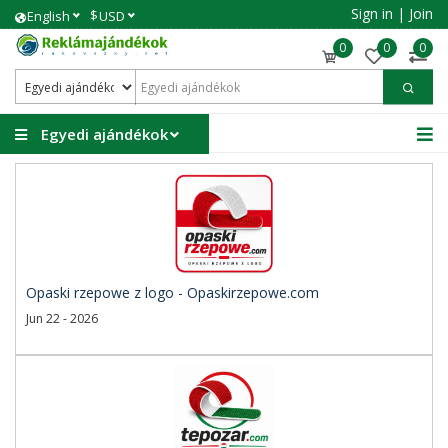
Sign in
|
Join
$
English
USD
0
0
0
Egyedi ajándékok
Opaski rzepowe z logo - Opaskirzepowe.com
Jun 22 - 2026