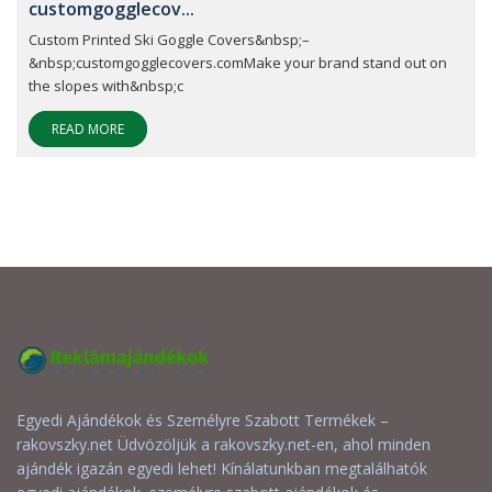
customgogglecov...
Custom Printed Ski Goggle Covers&nbsp;–
&nbsp;customgogglecovers.comMake your brand stand out on
the slopes with&nbsp;c
READ MORE
Egyedi Ajándékok és Személyre Szabott Termékek –
rakovszky.net Üdvözöljük a rakovszky.net-en, ahol minden
ajándék igazán egyedi lehet! Kínálatunkban megtalálhatók