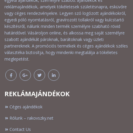
egyedi ajándékok, személyre szabott ajándékok és
reklámajándékok, amelyek tökéletesek születésnapra, esküvőre
vagy céges rendezvényekre. Legyen szó logózott ajándékokról,
egyedi póló nyomtatásról, gravírozott tollakról vagy kulcstartó
készítésről, nálunk minden termék személyre szabható rövid
határidővel. Vásároljon online, és alkossa meg saját személyre
szabott ajándékát pároknak, barátoknak vagy üzleti
partnereknek. A promóciós termékek és céges ajándékok széles
választéka biztosítja, hogy mindenki megtalálja a tökéletes
meglepetést.
REKLÁMAJÁNDÉKOK
Céges ajándékok
Rólunk – rakovszky.net
Contact Us