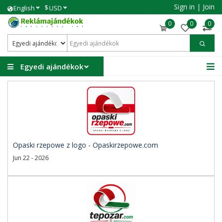
Sign in
|
Join
$
English
USD
0
0
0
Egyedi ajándékok
Opaski rzepowe z logo - Opaskirzepowe.com
Jun 22 - 2026