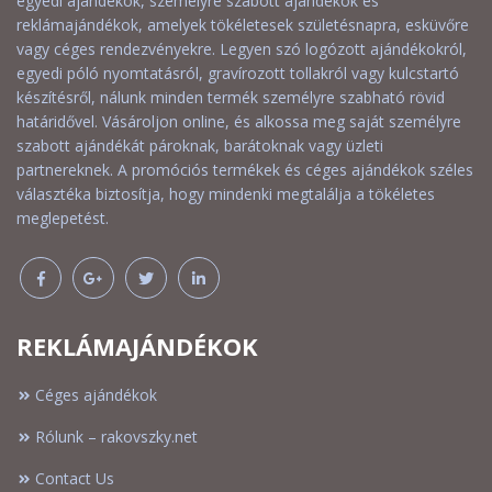
egyedi ajándékok, személyre szabott ajándékok és
reklámajándékok, amelyek tökéletesek születésnapra, esküvőre
vagy céges rendezvényekre. Legyen szó logózott ajándékokról,
egyedi póló nyomtatásról, gravírozott tollakról vagy kulcstartó
készítésről, nálunk minden termék személyre szabható rövid
határidővel. Vásároljon online, és alkossa meg saját személyre
szabott ajándékát pároknak, barátoknak vagy üzleti
partnereknek. A promóciós termékek és céges ajándékok széles
választéka biztosítja, hogy mindenki megtalálja a tökéletes
meglepetést.
REKLÁMAJÁNDÉKOK
Céges ajándékok
Rólunk – rakovszky.net
Contact Us