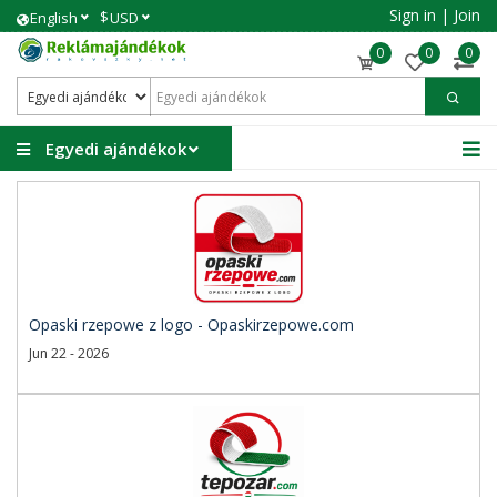
Sign in
|
Join
$
English
USD
0
0
0
Egyedi ajándékok
Opaski rzepowe z logo - Opaskirzepowe.com
Jun 22 - 2026