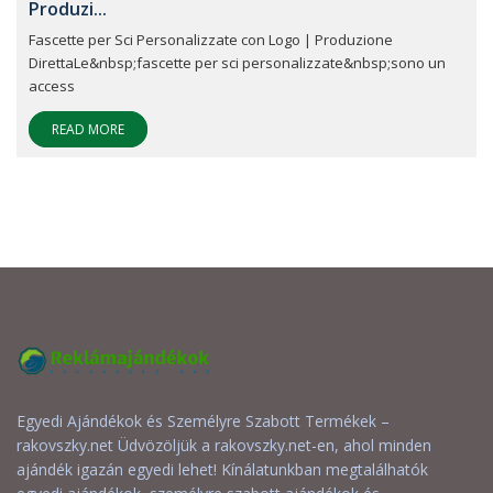
Produzi...
Fascette per Sci Personalizzate con Logo | Produzione
DirettaLe&nbsp;fascette per sci personalizzate&nbsp;sono un
access
READ MORE
Egyedi Ajándékok és Személyre Szabott Termékek –
rakovszky.net Üdvözöljük a rakovszky.net-en, ahol minden
ajándék igazán egyedi lehet! Kínálatunkban megtalálhatók