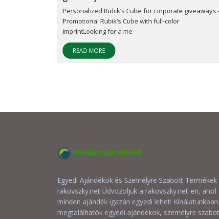
Personalized Rubik’s Cube for corporate giveaways 
Promotional Rubik’s Cube with full-color
imprintLooking for a me
READ MORE
Egyedi Ajándékok és Személyre Szabott Termékek
rakovszky.net Üdvözöljük a rakovszky.net-en, ahol
minden ajándék igazán egyedi lehet! Kínálatunkban
megtalálhatók egyedi ajándékok, személyre szabot