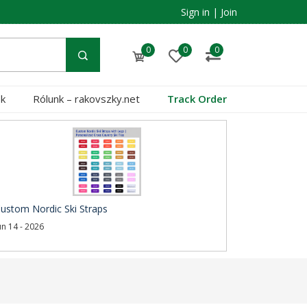
Sign in
|
Join
0
0
0
ok
Rólunk – rakovszky.net
Track Order
ustom Nordic Ski Straps
un 14 - 2026