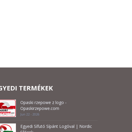
GYEDI TERMÉKEK
Opaski rzepowe z logo -
Opaskirzepowe.com
Jun 22 - 2026
Egyedi Sífutó Sípánt Logóval | Nordic