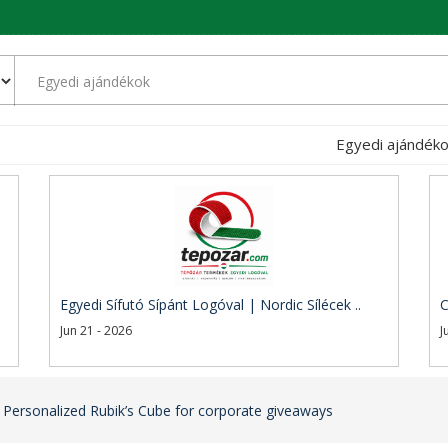
Egyedi ajándék
Egyedi Sífutó Sípánt Logóval | Nordic Sílécek ..
C
Jun 21 - 2026
J
 Personalized Rubik’s Cube for corporate giveaways