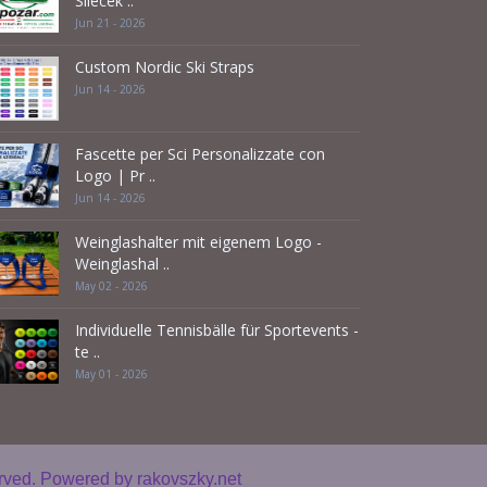
Sílécek ..
Jun 21 - 2026
Custom Nordic Ski Straps
Jun 14 - 2026
Fascette per Sci Personalizzate con
Logo | Pr ..
Jun 14 - 2026
Weinglashalter mit eigenem Logo -
Weinglashal ..
May 02 - 2026
Individuelle Tennisbälle für Sportevents -
te ..
May 01 - 2026
erved. Powered by
rakovszky.net