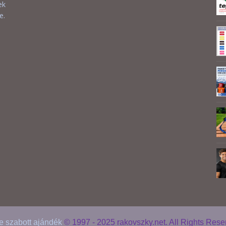
ek
e.
 szabott ajándék
© 1997 - 2025 rakovszky.net. All Rights Res