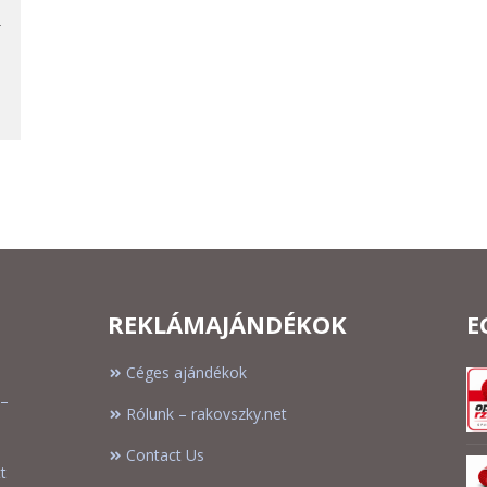
-
REKLÁMAJÁNDÉKOK
E
Céges ajándékok
 –
Rólunk – rakovszky.net
Contact Us
t