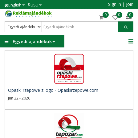
Sign in
|
Join
$
English
USD
0
0
0
Egyedi ajándékok
Opaski rzepowe z logo - Opaskirzepowe.com
Jun 22 - 2026