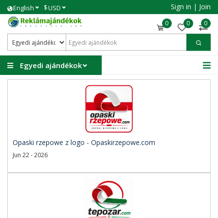
Sign in
|
Join
$
English
USD
0
0
0
Egyedi ajándékok
Opaski rzepowe z logo - Opaskirzepowe.com
Jun 22 - 2026