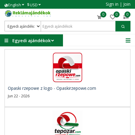
Sign in
|
Join
$
English
USD
0
0
0
Egyedi ajándékok
Opaski rzepowe z logo - Opaskirzepowe.com
Jun 22 - 2026