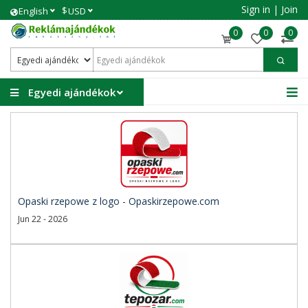
Sign in
|
Join
$
English
USD
0
0
0
Egyedi ajándékok
Opaski rzepowe z logo - Opaskirzepowe.com
Jun 22 - 2026