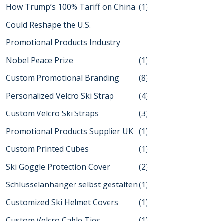
How Trump’s 100% Tariff on China
(1)
Could Reshape the U.S.
Promotional Products Industry
Nobel Peace Prize
(1)
Custom Promotional Branding
(8)
Personalized Velcro Ski Strap
(4)
Custom Velcro Ski Straps
(3)
Promotional Products Supplier UK
(1)
Custom Printed Cubes
(1)
Ski Goggle Protection Cover
(2)
Schlüsselanhänger selbst gestalten
(1)
Customized Ski Helmet Covers
(1)
Custom Velcro Cable Ties
(1)