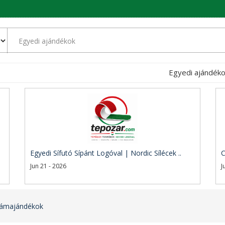
Egyedi ajándék
Egyedi Sífutó Sípánt Logóval | Nordic Sílécek ..
C
Jun 21 - 2026
J
lámajándékok