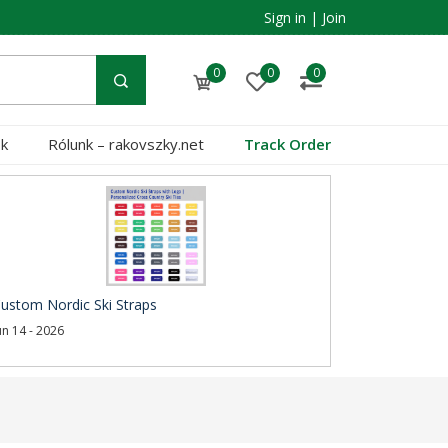
Sign in
|
Join
0
0
0
ok
Rólunk – rakovszky.net
Track Order
ustom Nordic Ski Straps
un 14 - 2026